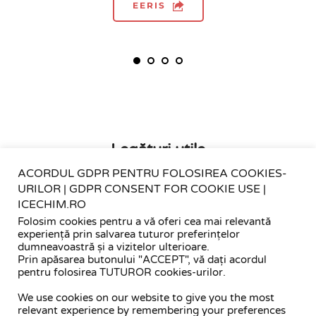
EERIS
Legături utile
ACORDUL GDPR PENTRU FOLOSIREA COOKIES-
URILOR | GDPR CONSENT FOR COOKIE USE |
ICECHIM.RO
Fii pregătit pentru situații de urgență - 
fiipregatit.ro
Folosim cookies pentru a vă oferi cea mai relevantă
experiență prin salvarea tuturor preferințelor
dumneavoastră și a vizitelor ulterioare.
Prin apăsarea butonului "ACCEPT", vă dați acordul
pentru folosirea TUTUROR cookies-urilor.
We use cookies on our website to give you the most
relevant experience by remembering your preferences