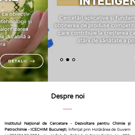
INTELIGENTE
Cercetări aplicative și fundamentale pentru 
obținerea de produse competitive la nivel UE și 
care contribuie la creșterea calității vieții și a 
stării de sănătate a populației
DETALII
Despre noi
Institutul Național de Cercetare - Dezvoltare pentru Chimie și 
Petrochimie - ICECHIM București
, înființat prin Hotărârea de Guvern 