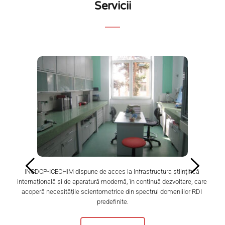
Servicii
 
INCDCP-ICECHIM dispune de acces la infrastructura științific
ă
În
internațional
ă
 și de aparatură modernă, în continuă dezvoltare, care 
acoperă necesitățile scientometrice din spectrul domeniilor RDI 
predefinite.