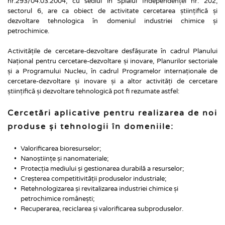
nr.293/04.03.2004, cu sediul în Splaiul Independenței nr. 202, 
sectorul 6, are ca obiect de activitate cercetarea științifică și 
dezvoltare tehnologica în domeniul industriei chimice și 
petrochimice.
Activitățile de cercetare-dezvoltare desfășurate în cadrul Planului 
Național pentru cercetare-dezvoltare și inovare, Planurilor sectoriale 
și a Programului Nucleu, în cadrul Programelor internaționale de 
cercetare-dezvoltare și inovare și a altor activități de cercetare 
științifică și dezvoltare tehnologică pot fi rezumate astfel:
Cercetări aplicative pentru realizarea de noi 
produse și tehnologii în domeniile:
Valorificarea bioresurselor;
Nanoștiințe și nanomateriale;
Protecția mediului și gestionarea durabilă a resurselor;
Creșterea competitivității produselor industriale;
Retehnologizarea și revitalizarea industriei chimice și 
petrochimice românești;
Recuperarea, reciclarea și valorificarea subproduselor.