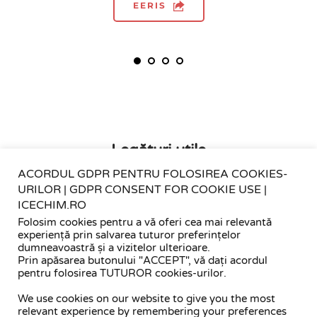
EERIS
Legături utile
ACORDUL GDPR PENTRU FOLOSIREA COOKIES-
URILOR | GDPR CONSENT FOR COOKIE USE |
ICECHIM.RO
Fii pregătit pentru situații de urgență - 
fiipregatit.ro
Folosim cookies pentru a vă oferi cea mai relevantă
experiență prin salvarea tuturor preferințelor
dumneavoastră și a vizitelor ulterioare.
Prin apăsarea butonului "ACCEPT", vă dați acordul
pentru folosirea TUTUROR cookies-urilor.
We use cookies on our website to give you the most
relevant experience by remembering your preferences