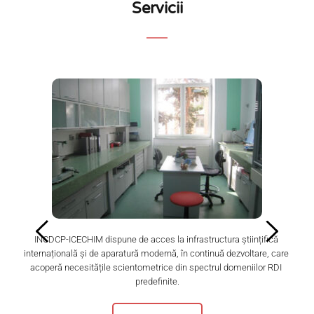
Servicii
 
INCDCP-ICECHIM dispune de acces la infrastructura științific
ă
În
internațional
ă
 și de aparatură modernă, în continuă dezvoltare, care 
acoperă necesitățile scientometrice din spectrul domeniilor RDI 
predefinite.