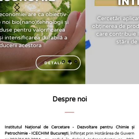
INTELIGENTE
Cercetări aplicative și fundamentale pentru 
obținerea de produse competitive la nivel UE și 
care contribuie la creșterea calității vieții și a 
stării de sănătate a populației
DETALII
Despre noi
Institutul Național de Cercetare - Dezvoltare pentru Chimie și 
Petrochimie - ICECHIM București
, înființat prin Hotărârea de Guvern 