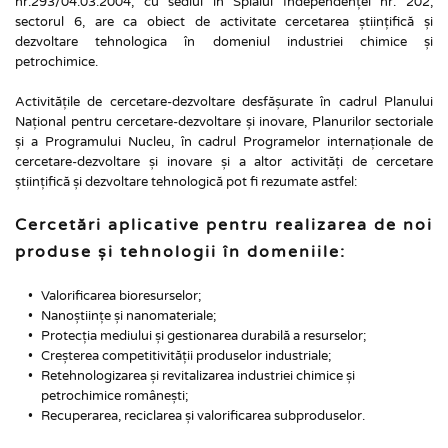
nr.293/04.03.2004, cu sediul în Splaiul Independenței nr. 202, 
sectorul 6, are ca obiect de activitate cercetarea științifică și 
dezvoltare tehnologica în domeniul industriei chimice și 
petrochimice.
Activitățile de cercetare-dezvoltare desfășurate în cadrul Planului 
Național pentru cercetare-dezvoltare și inovare, Planurilor sectoriale 
și a Programului Nucleu, în cadrul Programelor internaționale de 
cercetare-dezvoltare și inovare și a altor activități de cercetare 
științifică și dezvoltare tehnologică pot fi rezumate astfel:
Cercetări aplicative pentru realizarea de noi 
produse și tehnologii în domeniile:
Valorificarea bioresurselor;
Nanoștiințe și nanomateriale;
Protecția mediului și gestionarea durabilă a resurselor;
Creșterea competitivității produselor industriale;
Retehnologizarea și revitalizarea industriei chimice și 
petrochimice românești;
Recuperarea, reciclarea și valorificarea subproduselor.