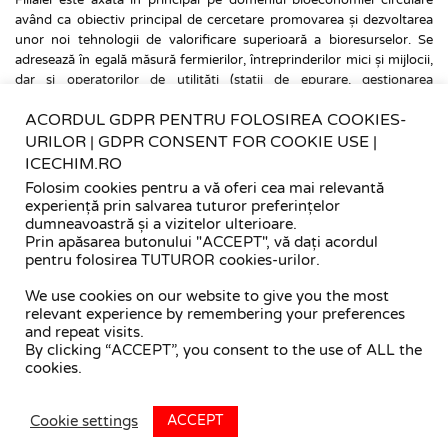
având ca obiectiv principal de cercetare promovarea și dezvoltarea 
unor noi tehnologii de valorificare superioară a bioresurselor. Se 
adresează în egală măsură fermierilor, întreprinderilor mici și mijlocii, 
dar și operatorilor de utilităti (stații de epurare, gestionarea 
deșeurilor), în vederea aplicării rezultatelor cercetării în domeniile lor 
ACORDUL GDPR PENTRU FOLOSIREA COOKIES-
de activitate.
URILOR | GDPR CONSENT FOR COOKIE USE |
INCDCP-ICECHIM are deschis un 
punct de lucru
 pe platforma 
ICECHIM.RO
Institutului de Cercetări pentru Produse Auxiliare Organice (ICPAO) 
Folosim cookies pentru a vă oferi cea mai relevantă
Mediaș.
experiență prin salvarea tuturor preferințelor
dumneavoastră și a vizitelor ulterioare.
Conducerea institutului național revine 
Consiliului de Administrație
Prin apăsarea butonului "ACCEPT", vă dați acordul
format din 7 membri.
pentru folosirea TUTUROR cookies-urilor.
We use cookies on our website to give you the most
relevant experience by remembering your preferences
and repeat visits.
By clicking “ACCEPT”, you consent to the use of ALL the
cookies.
icechim-rezultate.ro
 | 
servicii.icechim.ro
 | 
tehnologii.icechim.ro
ACCEPT
Cookie settings