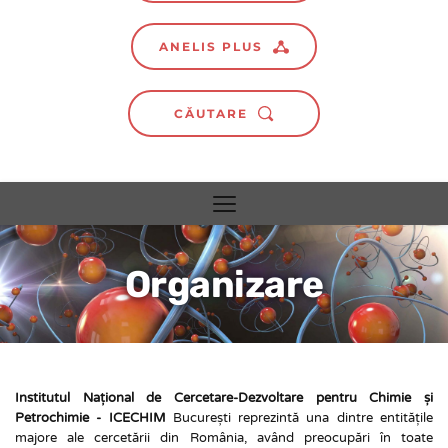
ANELIS PLUS
CĂUTARE
Organizare
Institutul Național de Cercetare-Dezvoltare pentru Chimie și 
Petrochimie - ICECHIM
 București reprezintă una dintre entitățile 
majore ale cercetării din România, având preocupări în toate 